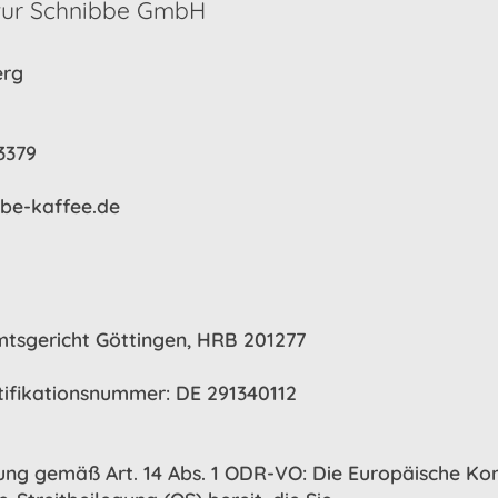
tur Schnibbe GmbH
erg
3379
be-kaffee.de
mtsgericht Göttingen, HRB 201277
tifikationsnummer: DE 291340112
gung gemäß Art. 14 Abs. 1 ODR-VO: Die Europäische Kom