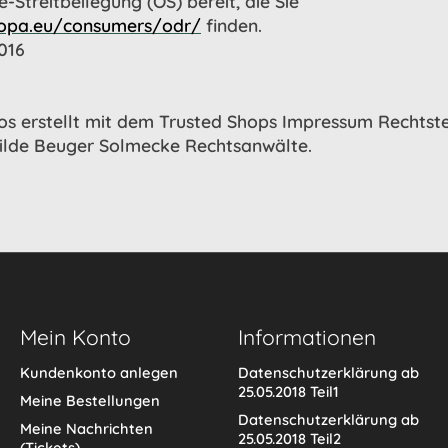
e-Streitbeilegung (OS) bereit, die Sie
ropa.eu/consumers/odr/
finden.
016
s erstellt mit dem Trusted Shops Impressum Rechtste
ilde Beuger Solmecke Rechtsanwälte.
Mein Konto
Informationen
Kundenkonto anlegen
Datenschutzerklärung ab
25.05.2018 Teil1
Meine Bestellungen
Datenschutzerklärung ab
Meine Nachrichten
25.05.2018 Teil2
(Tickets)